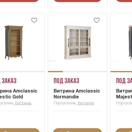
 заказ
Под заказ
Под з
рина Amclassic
Витрина Amclassic
Витри
estic Gold
Normandie
Majest
,
,
угалия
Витрина
Португалия
Витрина
Португа