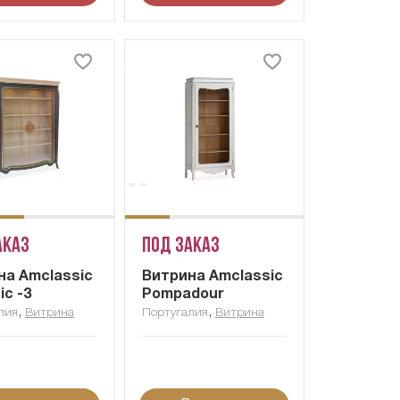
аказ
Под заказ
на Amclassic
Витрина Amclassic
ic -3
Pompadour
,
,
лия
Витрина
Португалия
Витрина