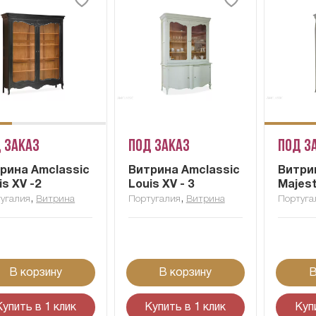
 заказ
Под заказ
Под з
рина Amclassic
Витрина Amclassic
Витри
is XV -2
Louis XV - 3
Majest
,
,
угалия
Витрина
Португалия
Витрина
Португа
В корзину
В корзину
В
Купить в 1 клик
Купить в 1 клик
Куп