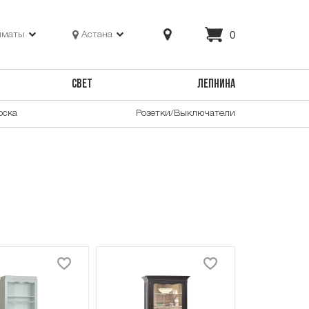
0
лматы
Астана
СВЕТ
ЛЕПНИНА
оска
Розетки/Выключатели