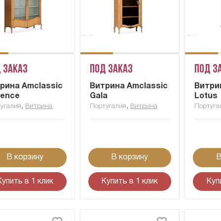
 заказ
Под заказ
Под з
рина Amclassic
Витрина Amclassic
Витри
rence
Gala
Lotus
,
,
угалия
Витрина
Португалия
Витрина
Португа
В корзину
В корзину
В
Купить в 1 клик
Купить в 1 клик
Куп