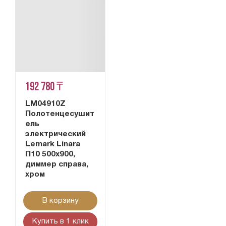
192 780 ₸
LM04910Z
Полотенцесушит
ель
электрический
Lemark Linara
П10 500x900,
диммер справа,
хром
В корзину
Купить в 1 клик