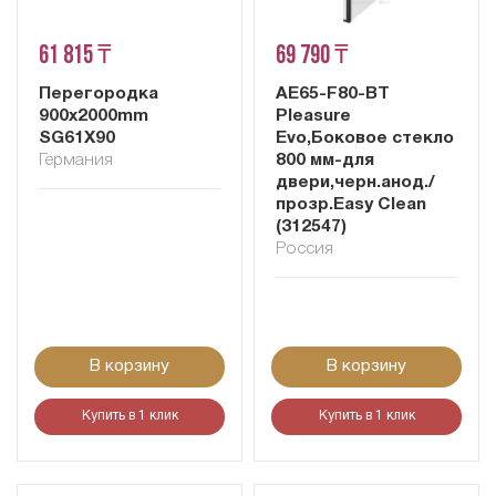
61 815 ₸
69 790 ₸
Перегородка
AE65-F80-BT
900x2000mm
Pleasure
SG61X90
Evo,Боковое стекло
Германия
800 мм-для
двери,черн.анод./
прозр.Easy Clean
(312547)
Россия
В корзину
В корзину
Купить в 1 клик
Купить в 1 клик