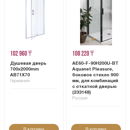
102 960 ₸
108 220 ₸
Душевая дверь
AE60-F-90H200U-BT
700x2000mm
Aquanet Pleasure,
AB71X70
боковое стекло 900
Германия
мм, для комбинаций
с откатной дверью
(233148)
Россия
В корзину
В корзину