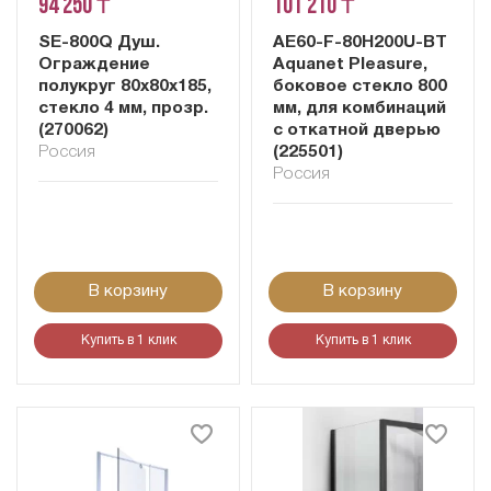
94 250 ₸
101 210 ₸
SE-800Q Душ.
AE60-F-80H200U-BT
Ограждение
Aquanet Pleasure,
полукруг 80х80х185,
боковое стекло 800
стекло 4 мм, прозр.
мм, для комбинаций
(270062)
с откатной дверью
Россия
(225501)
Россия
В корзину
В корзину
Купить в 1 клик
Купить в 1 клик