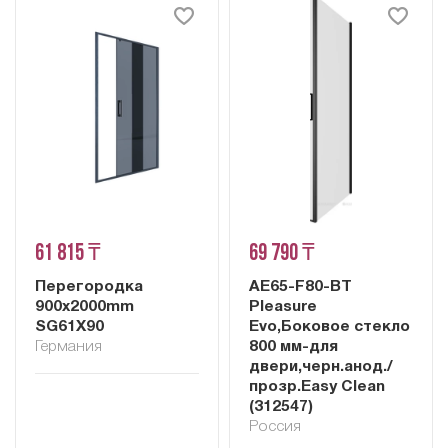
61 815 ₸
69 790 ₸
Перегородка
AE65-F80-BT
900x2000mm
Pleasure
SG61X90
Evo,Боковое стекло
Германия
800 мм-для
двери,черн.анод./
прозр.Easy Clean
(312547)
Россия