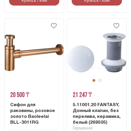
Купить в 1 клик
Купить в 1 клик
20 500 ₸
21 247 ₸
Сифон для
5.11001.20 FANTASY,
раковины, розовое
Донный клапан, без
золото Baoleelai
перелива, керамика,
BLL-3011RG
белый (269505)
Германия