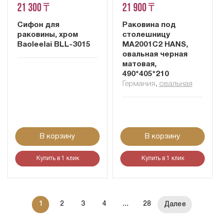
21 300 ₸
21 900 ₸
Сифон для
Раковина под
раковины, хром
столешницу
Baoleelai BLL-3015
MA2001C2 HANS,
овальная черная
матовая,
490*405*210
Германия
,
овальная
В корзину
В корзину
Купить в 1 клик
Купить в 1 клик
1
2
3
4
...
28