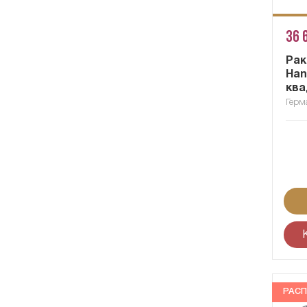
36 
Рак
Han
ква
Герм
РАС