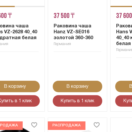
600 ₸
37 500 ₸
37 600
овина чаша
Раковина чаша
Раков
s VZ-2628 40_40
Hanz VZ-SE016
Hans V
дратная белая
золотой 360-360
40_40
белая
ания
Германия
Германи
В корзину
В корзину
В
Купить в 1 клик
Купить в 1 клик
Куп
ПРОДАЖА
РАСПРОДАЖА