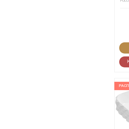
Росс
РАС