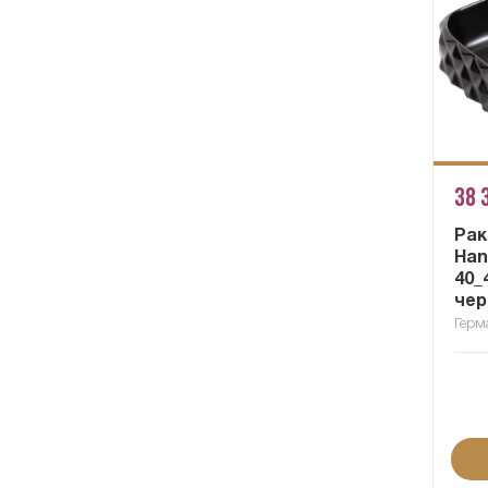
38 
Рак
Han
40_
чер
Герм