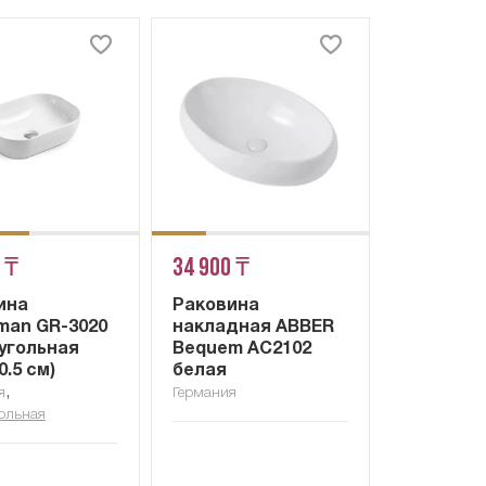
 ₸
34 900 ₸
ина
Раковина
man GR-3020
накладная ABBER
угольная
Bequem AC2102
0.5 см)
белая
,
я
Германия
ольная