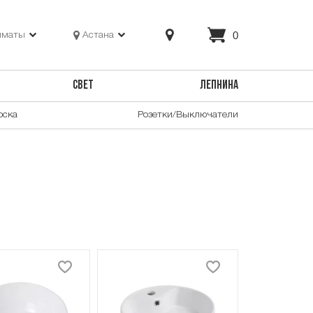
0
лматы
Астана
СВЕТ
ЛЕПНИНА
оска
Розетки/Выключатели