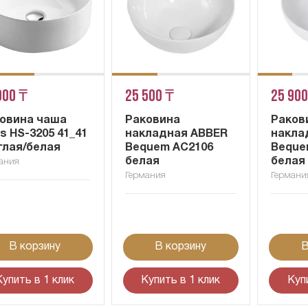
000 ₸
25 500 ₸
25 900
овина чаша
Раковина
Раков
s HS-3205 41_41
накладная ABBER
накла
глая/белая
Bequem AC2106
Beque
белая
белая
ания
Германия
Германи
В корзину
В корзину
В
Купить в 1 клик
Купить в 1 клик
Куп