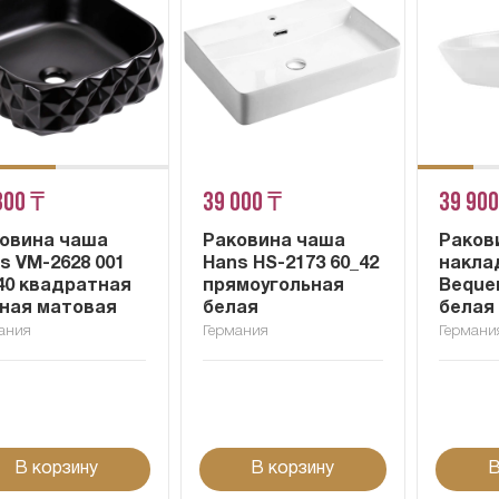
300 ₸
39 000 ₸
39 900
овина чаша
Раковина чаша
Раков
s VM-2628 001
Hans HS-2173 60_42
накла
40 квадратная
прямоугольная
Beque
ная матовая
белая
белая
ания
Германия
Германи
В корзину
В корзину
В