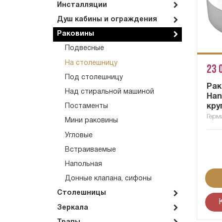
Инсталляции
Душ кабины и ограждения
Раковины
Подвесные
На столешницу
23 
Под столешницу
Рак
Над стиральной машиной
Han
кру
Постаменты
Герм
Мини раковины
Угловые
Встраиваемые
Напольная
Донные клапана, сифоны
Столешницы
Зеркала