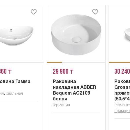
860 ₸
29 900 ₸
30 240
овина Гамма
Раковина
Раков
накладная ABBER
Gross
,
Bequem AC2108
прямо
ия
овальная
белая
(50.5*4
Германия
Германи
прямоуг