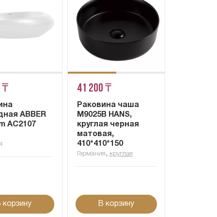
 ₸
41 200 ₸
ина
Раковина чаша
дная ABBER
M9025B HANS,
m AC2107
круглая черная
матовая,
410*410*150
я
,
Германия
круглая
 корзину
В корзину