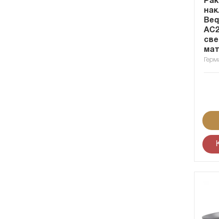
Рак
нак
Be
AC
све
ма
Герм