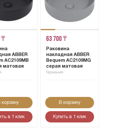
 ₸
63 700 ₸
ина
Раковина
дная ABBER
накладная ABBER
m AC2109MB
Bequem AC2109MG
я матовая
серая матовая
я
Германия
 корзину
В корзину
ить в 1 клик
Купить в 1 клик