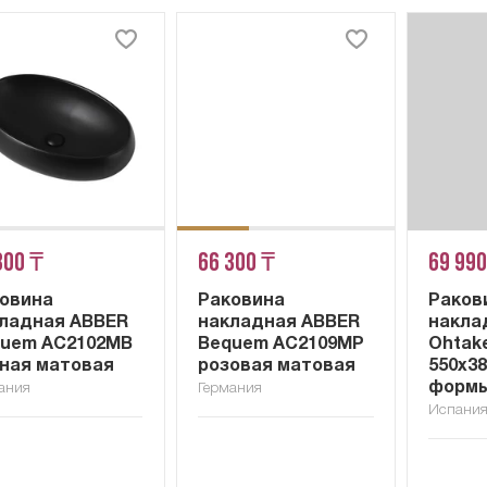
300 ₸
66 300 ₸
69 990
овина
Раковина
Раков
ладная ABBER
накладная ABBER
накла
uem AC2102MB
Bequem AC2109MP
Ohtak
ная матовая
розовая матовая
550x3
форм
ания
Германия
Испани