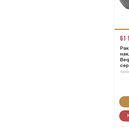
61 
Рак
нак
Beq
сер
Герм