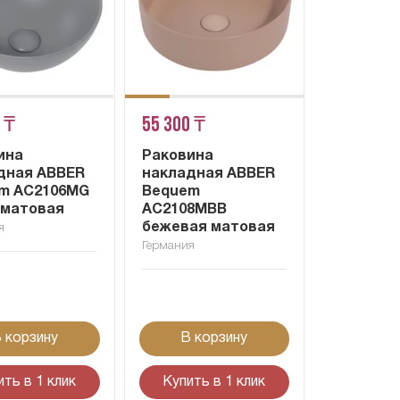
 ₸
55 300 ₸
ина
Раковина
дная ABBER
накладная ABBER
m AC2106MG
Bequem
 матовая
AC2108MBB
бежевая матовая
я
Германия
 корзину
В корзину
ить в 1 клик
Купить в 1 клик