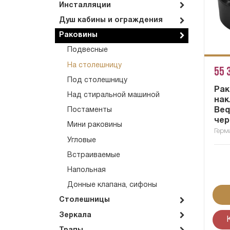
Инсталляции
Душ кабины и ограждения
Раковины
Подвесные
На столешницу
55 
Под столешницу
Рак
Над стиральной машиной
нак
Beq
Постаменты
чер
Мини раковины
Герм
Угловые
Встраиваемые
Напольная
Донные клапана, сифоны
Столешницы
Зеркала