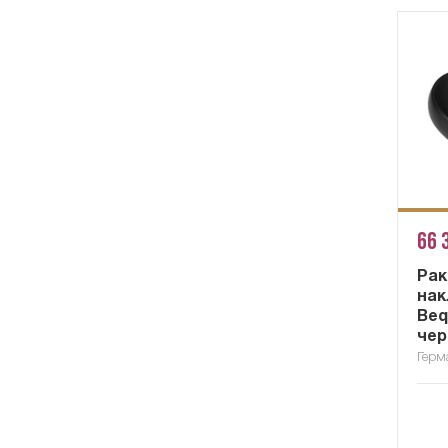
66 
Рак
нак
Beq
чер
Герм