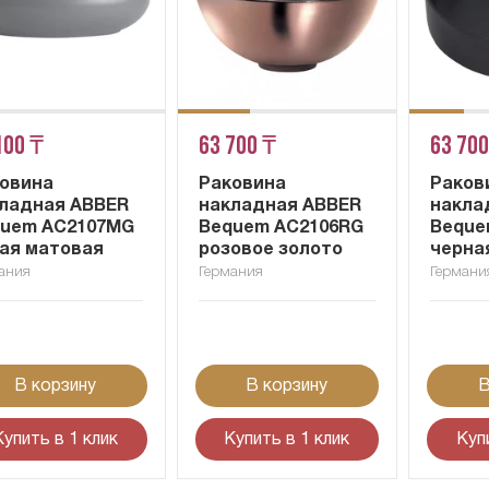
100 ₸
63 700 ₸
63 700
овина
Раковина
Раков
ладная ABBER
накладная ABBER
накла
uem AC2107MG
Bequem AC2106RG
Beque
ая матовая
розовое золото
черна
ания
Германия
Германи
В корзину
В корзину
В
Купить в 1 клик
Купить в 1 клик
Куп