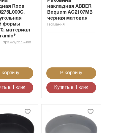
ина
Раковина
дная Roca
накладная ABBER
3275L000C,
Bequem AC2107MB
угольная
черная матовая
й формы
Германия
70, материал
ramic®
,
я
прямоугольная
 корзину
В корзину
ить в 1 клик
Купить в 1 клик