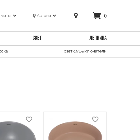
0
лматы
Астана
СВЕТ
ЛЕПНИНА
оска
Розетки/Выключатели