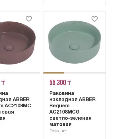
 ₸
55 300 ₸
ина
Раковина
дная ABBER
накладная ABBER
m AC2108MC
Bequem
невая
AC2108MCG
ая
светло-зеленая
матовая
я
Германия