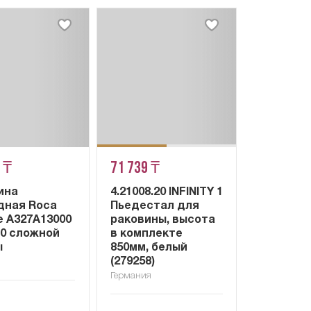
 ₸
71 739 ₸
ина
4.21008.20 INFINITY 1
дная Roca
Пьедестал для
e A327A13000
раковины, высота
80 сложной
в комплекте
ы
850мм, белый
(279258)
я
Германия