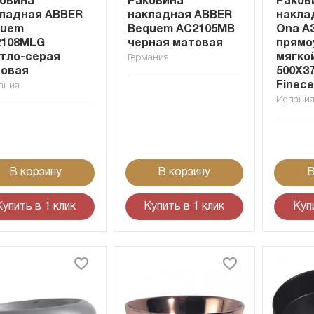
овина
Раковина
Раков
ладная ABBER
накладная ABBER
накла
quem
Bequem AC2105MB
Ona A
2108MLG
черная матовая
прямо
тло-серая
мягко
Германия
товая
500X3
Finece
ания
Испани
В корзину
В корзину
В
Купить в 1 клик
Купить в 1 клик
Куп