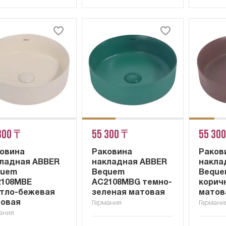
300 ₸
55 300 ₸
55 300
овина
Раковина
Раков
ладная ABBER
накладная ABBER
накла
quem
Bequem
Beque
2108MBE
AC2108MBG темно-
корич
тло-бежевая
зеленая матовая
матов
товая
Германия
Германи
ания