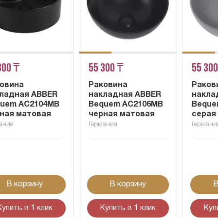
300 ₸
55 300 ₸
55 300
овина
Раковина
Раков
ладная ABBER
накладная ABBER
накла
uem AC2104MB
Bequem AC2106MB
Beque
ная матовая
черная матовая
серая
ания
Германия
Германи
В корзину
В корзину
В
Купить в 1 клик
Купить в 1 клик
Куп