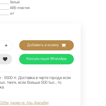
белый
ABS-пластик
шт
+
Добавить в козину
е
Консультация WhatsApp
- 5500 тг. Доставка в черте города если
ыс. тенге, если больше 500 тыс., то
ка
 328а, (ниже ул. Аль-Фараби)