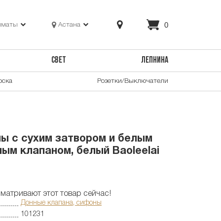
0
лматы
Астана
СВЕТ
ЛЕПНИНА
оска
Розетки/Выключатели
ы с сухим затвором и белым
ым клапаном, белый Baoleelai
матривают этот товар сейчас!
Донные клапана, сифоны
101231