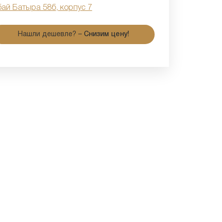
бай Батыра 58б, корпус 7
Нашли дешевле? –
Снизим цену!