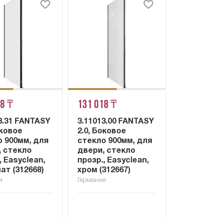
18 ₸
131 018 ₸
3.31 FANTASY
3.11013.00 FANTASY
оковое
2.0, Боковое
о 900мм, для
стекло 900мм, для
, стекло
двери, стекло
, Easyclean,
прозр., Easyclean,
ат (312668)
хром (312667)
я
Германия