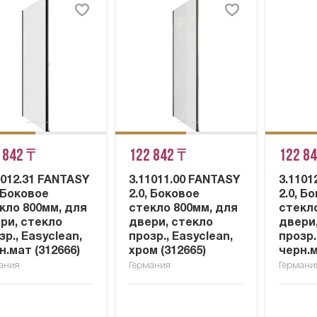
 842 ₸
122 842 ₸
122 8
1012.31 FANTASY
3.11011.00 FANTASY
3.1101
, Боковое
2.0, Боковое
2.0, Б
кло 800мм, для
стекло 800мм, для
стекл
ри, стекло
двери, стекло
двери
зр., Easyclean,
прозр., Easyclean,
прозр.
н.мат (312666)
хром (312665)
черн.м
ания
Германия
Германи