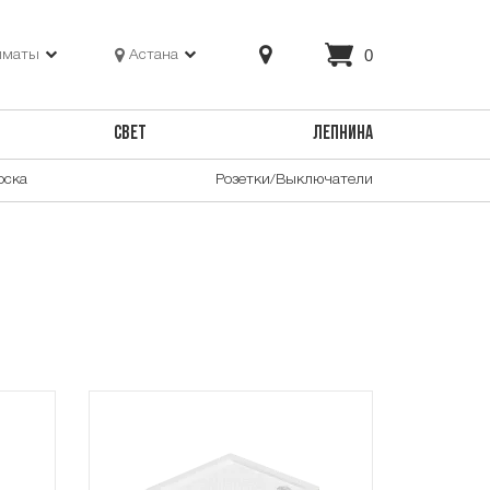
0
лматы
Астана
СВЕТ
ЛЕПНИНА
оска
Розетки/Выключатели