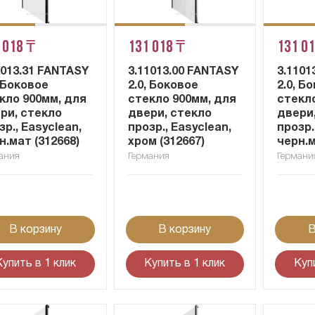
 018 ₸
131 018 ₸
131 0
1013.31 FANTASY
3.11013.00 FANTASY
3.1101
, Боковое
2.0, Боковое
2.0, Б
кло 900мм, для
стекло 900мм, для
стекл
ри, стекло
двери, стекло
двери
зр., Easyclean,
прозр., Easyclean,
прозр.
н.мат (312668)
хром (312667)
черн.м
ания
Германия
Германи
В корзину
В корзину
В
Купить в 1 клик
Купить в 1 клик
Куп