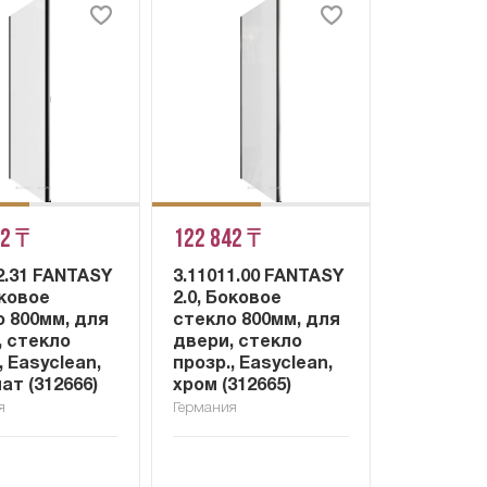
42 ₸
122 842 ₸
2.31 FANTASY
3.11011.00 FANTASY
оковое
2.0, Боковое
о 800мм, для
стекло 800мм, для
, стекло
двери, стекло
, Easyclean,
прозр., Easyclean,
ат (312666)
хром (312665)
я
Германия