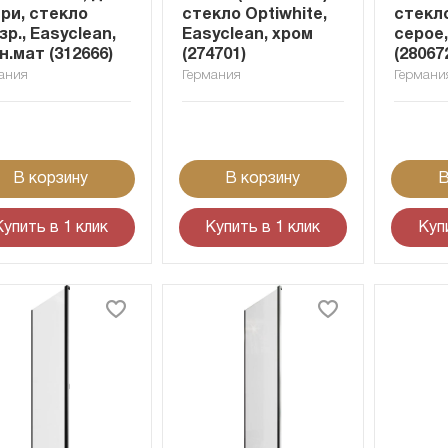
ри, стекло
стекло Optiwhite,
стекло
зр., Easyclean,
Easyclean, хром
серое
н.мат (312666)
(274701)
(28067
ания
Германия
Германи
В корзину
В корзину
В
Купить в 1 клик
Купить в 1 клик
Куп