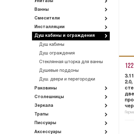
Унитазы
Ванны
Смесители
Инсталляции
Душ кабины и ограждения
Душ кабины
Душ ограждения
Стеклянная шторка для ванны
122
Душевые поддоны
3.1
Душ. двери и перегородки
2.0
сте
Раковины
две
Столешницы
про
Зеркала
чер
Герм
Трапы
Писсуары
Аксессуары