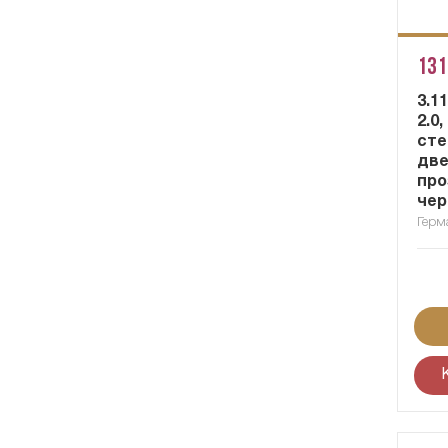
131
3.1
2.0
сте
две
про
чер
Герм