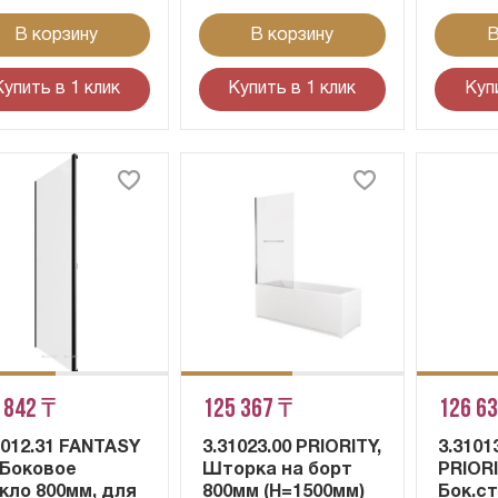
В корзину
В корзину
В
Купить в 1 клик
Купить в 1 клик
Куп
 842 ₸
125 367 ₸
126 6
1012.31 FANTASY
3.31023.00 PRIORITY,
3.3101
, Боковое
Шторка на борт
PRIORI
кло 800мм, для
800мм (H=1500мм)
Бок.с