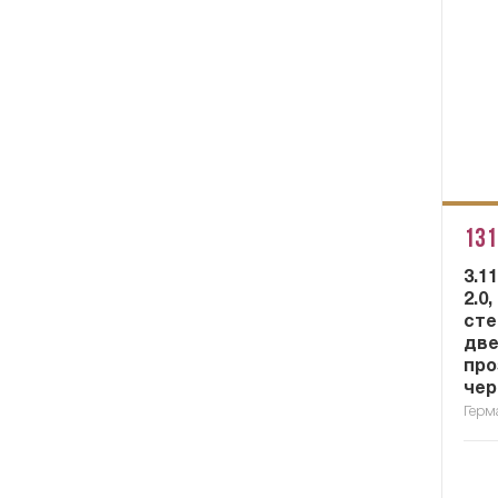
131
3.1
2.0
сте
две
про
чер
Герм