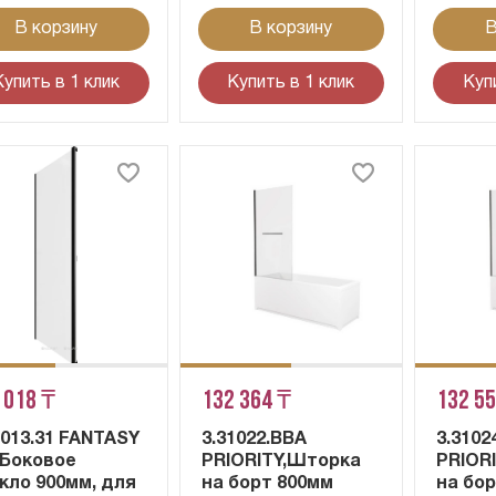
В корзину
В корзину
В
Купить в 1 клик
Купить в 1 клик
Куп
 018 ₸
132 364 ₸
132 5
1013.31 FANTASY
3.31022.BBA
3.3102
, Боковое
PRIORITY,Шторка
PRIOR
кло 900мм, для
на борт 800мм
на бо