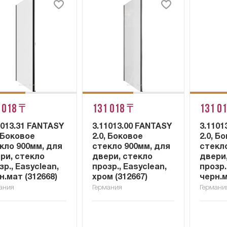
 018 ₸
131 018 ₸
131 0
1013.31 FANTASY
3.11013.00 FANTASY
3.1101
, Боковое
2.0, Боковое
2.0, Б
кло 900мм, для
стекло 900мм, для
стекл
ри, стекло
двери, стекло
двери
зр., Easyclean,
прозр., Easyclean,
прозр.
н.мат (312668)
хром (312667)
черн.м
ания
Германия
Германи