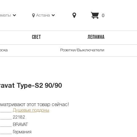
0
лматы
Астана
СВЕТ
ЛЕПНИНА
оска
Розетки/Выключатели
avat Type-S2 90/90
матривают этот товар сейчас!
Душевые поддоны
22182
BRAVAT
Германия