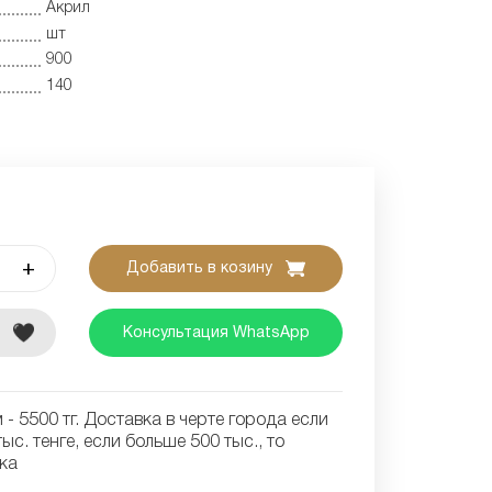
Акрил
шт
900
140
+
Добавить в козину
е
Консультация WhatsApp
- 5500 тг. Доставка в черте города если
ыс. тенге, если больше 500 тыс., то
ка