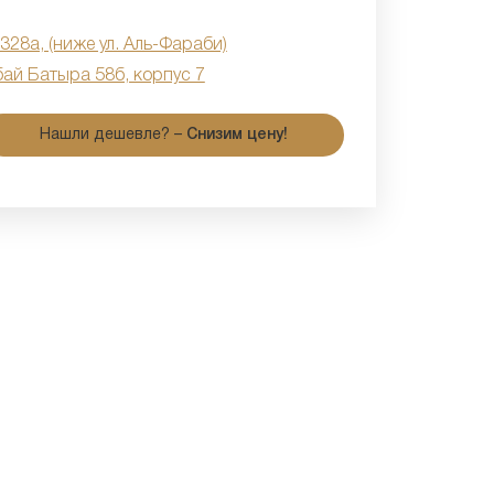
 328а, (ниже ул. Аль-Фараби)
бай Батыра 58б, корпус 7
Нашли дешевле? –
Снизим цену!