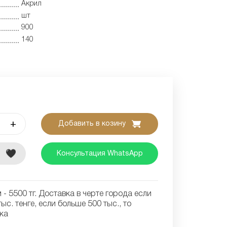
Акрил
шт
900
140
+
Добавить в козину
е
Консультация WhatsApp
- 5500 тг. Доставка в черте города если
ыс. тенге, если больше 500 тыс., то
ка