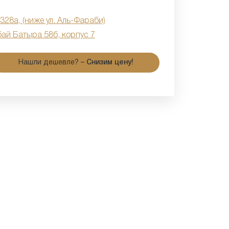
 328а, (ниже ул. Аль-Фараби)
бай Батыра 58б, корпус 7
Нашли дешевле? –
Снизим цену!