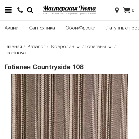
0
Акции
Сантехника
Обои/Фрески
Латунные про
Главная
Каталог
Ковролин
Гобелены
Tecninova
Гобелен Сountryside 108