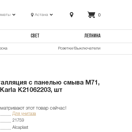
0
лматы
Астана
СВЕТ
ЛЕПНИНА
оска
Розетки/Выключатели
талляция с панелью смыва M71,
Karla K21062203, шт
матривают этот товар сейчас!
Для унитаза
21759
Alcaplast