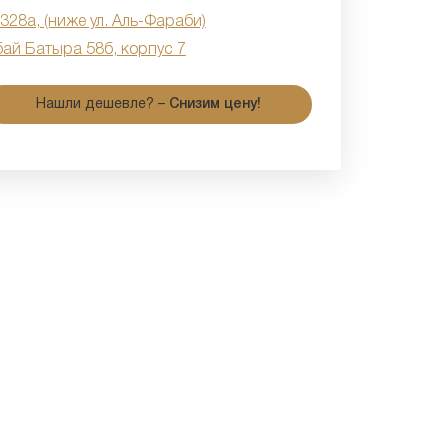
 328а, (ниже ул. Аль-Фараби)
бай Батыра 58б, корпус 7
Нашли дешевле? –
Снизим цену!