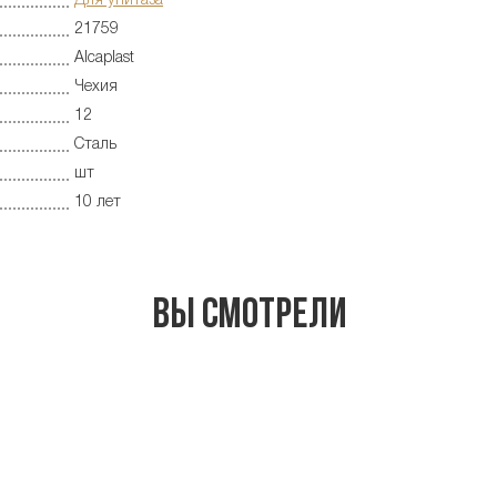
Для унитаза
21759
Alcaplast
Чехия
12
Сталь
шт
10 лет
Вы смотрели