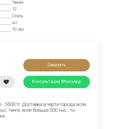
Чехия
12
Сталь
шт
10 лет
Заказать
е
Консультация WhatsApp
- 5500 тг. Доставка в черте города если
ыс. тенге, если больше 500 тыс., то
ка