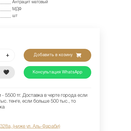
Антрацит матовый
МДФ
шт
+
Добавить в козину
е
Консультация WhatsApp
- 5500 тг. Доставка в черте города если
ыс. тенге, если больше 500 тыс., то
ка
 328а, (ниже ул. Аль-Фараби)