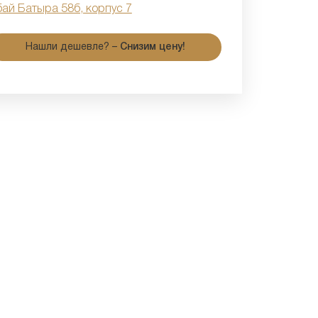
бай Батыра 58б, корпус 7
Нашли дешевле? –
Снизим цену!