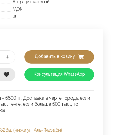
Антрацит матовый
МДФ
шт
+
Добавить в козину
е
Консультация WhatsApp
- 5500 тг. Доставка в черте города если
ыс. тенге, если больше 500 тыс., то
ка
 328а, (ниже ул. Аль-Фараби)