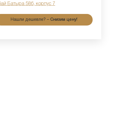
бай Батыра 58б, корпус 7
Нашли дешевле? –
Снизим цену!