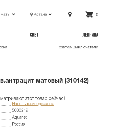
0
лматы
Астана
СВЕТ
ЛЕПНИНА
оска
Розетки/Выключатели
в.антрацит матовый (310142)
матривают этот товар сейчас!
Напольные/подвесные
5000219
Aquanet
Россия