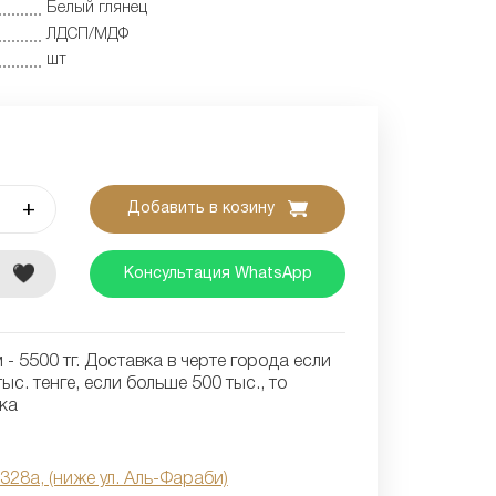
Белый глянец
ЛДСП/МДФ
шт
+
Добавить в козину
е
Консультация WhatsApp
- 5500 тг. Доставка в черте города если
ыс. тенге, если больше 500 тыс., то
ка
 328а, (ниже ул. Аль-Фараби)