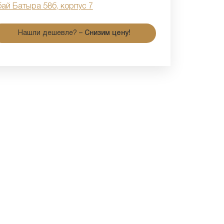
бай Батыра 58б, корпус 7
Нашли дешевле? –
Снизим цену!