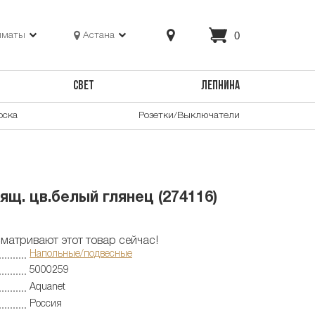
0
лматы
Астана
СВЕТ
ЛЕПНИНА
оска
Розетки/Выключатели
ящ. цв.белый глянец (274116)
матривают этот товар сейчас!
Напольные/подвесные
5000259
Aquanet
Россия