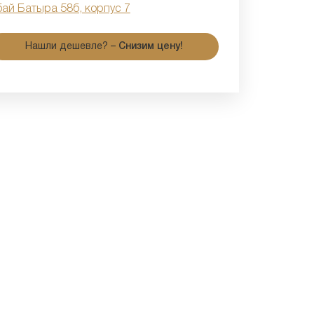
бай Батыра 58б, корпус 7
Нашли дешевле? –
Снизим цену!