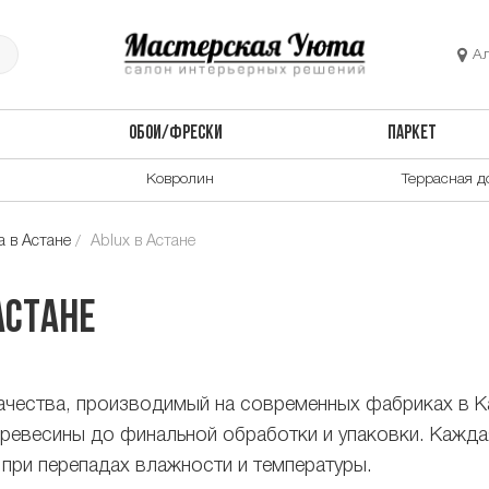
А
ОБОИ/ФРЕСКИ
ПАРКЕТ
Ковролин
Террасная д
 в Астане
Ablux в Астане
Астане
чества, производимый на современных фабриках в Ка
древесины до финальной обработки и упаковки. Кажд
при перепадах влажности и температуры.