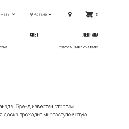
0
лматы
Астана
СВЕТ
ЛЕПНИНА
оска
Розетки/Выключатели
наде. Бренд известен строгим
ая доска проходит многоступенчатую