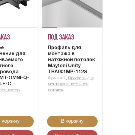
аказ
Под заказ
ое
Профиль для
нение для
монтажа в
иваемого
натяжной потолок
тного
Maytoni Unity
ровода
TRA001MP-112S
 MT-OMNI-Q-
,
Германия
Профиль для
LE-C
монтажа в натяжной
Коннектор
потолок
 корзину
В корзину