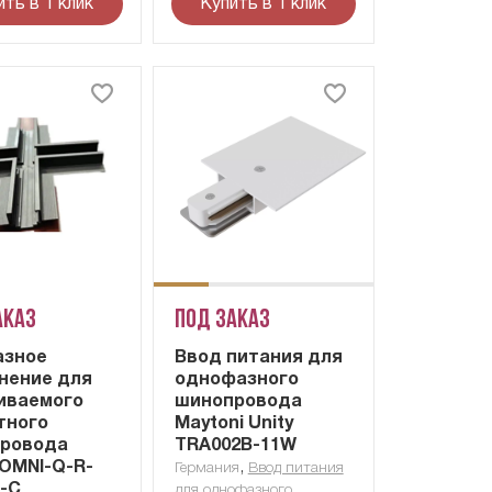
ить в 1 клик
Купить в 1 клик
аказ
Под заказ
азное
Ввод питания для
нение для
однофазного
иваемого
шинопровода
тного
Maytoni Unity
ровода
TRA002B-11W
 OMNI-Q-R-
,
Германия
Ввод питания
-C
для однофазного