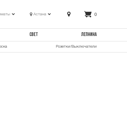
0
лматы
Астана
СВЕТ
ЛЕПНИНА
оска
Розетки/Выключатели