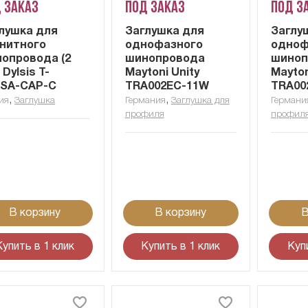
 заказ
Под заказ
Под з
лушка для
Заглушка для
Заглу
нитного
однофазного
одноф
опровода (2
шинопровода
шиноп
 Dylsis T-
Maytoni Unity
Mayton
RSA-CAP-C
TRA002EC-11W
TRA00
,
,
ия
Заглушка
Германия
Заглушка для
Германи
профиля
профил
В корзину
В корзину
В
Купить в 1 клик
Купить в 1 клик
Куп