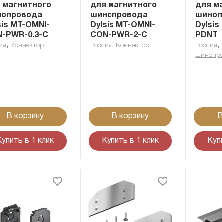
 магнитного
для магнитного
для м
нопровода
шинопровода
шиноп
sis MT-OMNI-
Dylsis MT-OMNI-
Dylsis
-PWR-0.3-C
CON-PWR-2-C
PDNT
,
,
,
ия
Коннектор
Россия
Коннектор
Россия
шинопр
В корзину
В корзину
В
Купить в 1 клик
Купить в 1 клик
Куп