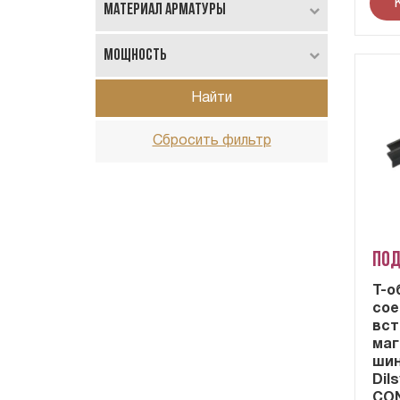
Материал арматуры
Мощность
Найти
Сбросить фильтр
Под
Т-о
сое
вст
маг
ши
Dil
CON