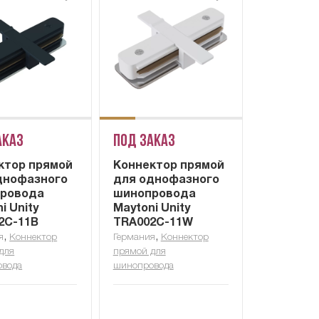
аказ
Под заказ
ктор прямой
Коннектор прямой
днофазного
для однофазного
ровода
шинопровода
i Unity
Maytoni Unity
2C-11B
TRA002C-11W
,
,
я
Коннектор
Германия
Коннектор
для
прямой для
овода
шинопровода