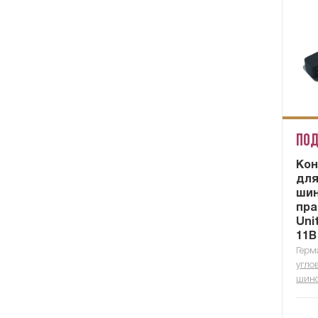
Под
Кон
для
ши
пра
Uni
11B
Герм
угло
шин