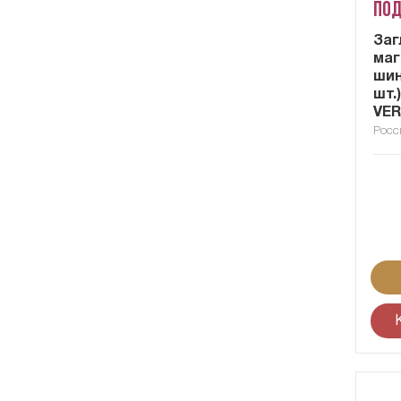
Под
Заг
маг
шин
шт.)
VE
Росс