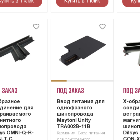
Купить в 1 клик
Купить в 1 клик
Куп
 заказ
Под заказ
Под з
бразное
Ввод питания для
X-обр
динение для
однофазного
соеди
раиваемого
шинопровода
встра
нитного
Maytoni Unity
магни
нопровода
TRA002B-11B
шиноп
sys OMNI-Q-R-
,
Dilsys
Германия
Ввод питания
-Т-C
CON-X
для однофазного