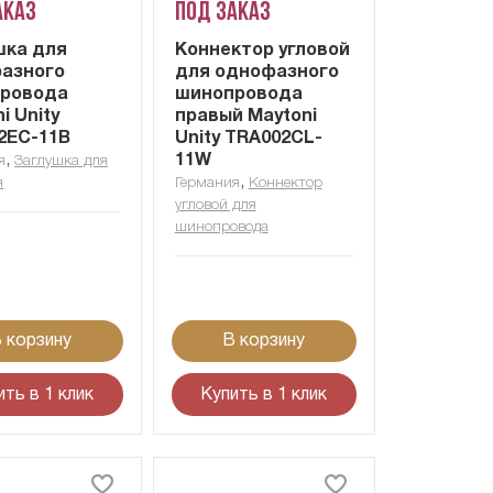
аказ
Под заказ
шка для
Коннектор угловой
азного
для однофазного
ровода
шинопровода
i Unity
правый Maytoni
2EC-11B
Unity TRA002CL-
,
11W
я
Заглушка для
,
я
Германия
Коннектор
угловой для
шинопровода
 корзину
В корзину
ить в 1 клик
Купить в 1 клик