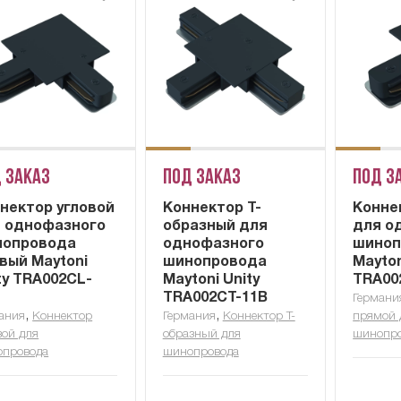
 заказ
Под заказ
Под з
нектор угловой
Коннектор Т-
Конне
 однофазного
образный для
для о
нопровода
однофазного
шиноп
вый Maytoni
шинопровода
Mayton
ty TRA002CL-
Maytoni Unity
TRA00
TRA002CT-11B
Германи
,
,
ания
Коннектор
Германия
Коннектор Т-
прямой 
вой для
образный для
шинопр
опровода
шинопровода