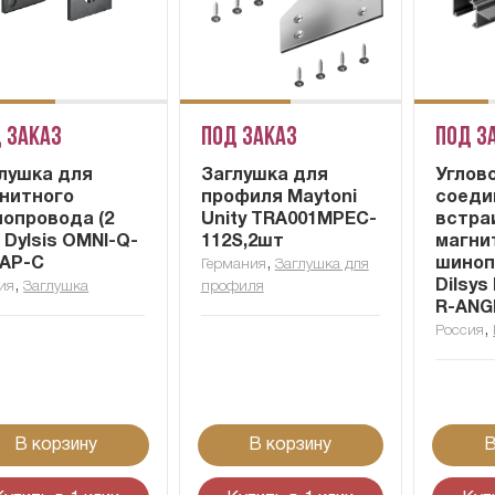
 заказ
Под заказ
Под з
лушка для
Заглушка для
Углов
нитного
профиля Maytoni
соеди
опровода (2
Unity TRA001MPEC-
встра
) Dylsis OMNI-Q-
112S,2шт
магни
AP-C
,
шиноп
Германия
Заглушка для
,
Dilsys
ия
Заглушка
профиля
R-ANG
,
Россия
В корзину
В корзину
В