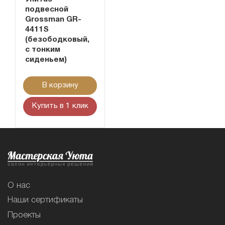
подвесной
Grossman GR-
4411S
(безободковый,
с тонким
сиденьем)
В корзину
Купить в 1 клик
О нас
Наши сертификаты
Проекты