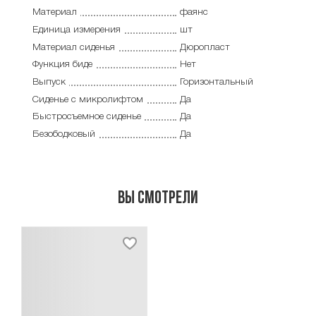
Материал
фаянс
Единица измерения
шт
Материал сиденья
Дюропласт
Функция биде
Нет
Выпуск
Горизонтальный
Сиденье с микролифтом
Да
Быстросъемное сиденье
Да
Безободковый
Да
Вы смотрели