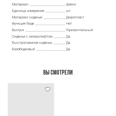
Материал
фаянс
Единица измерения
шт
Материал сиденья
Дюропласт
Функция биде
Нет
Выпуск
Горизонтальный
Сиденье с микролифтом
Да
Быстросъемное сиденье
Да
Безободковый
Да
Вы смотрели