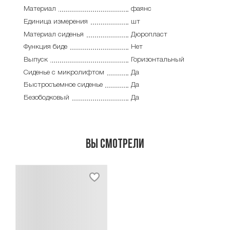
Материал
фаянс
Единица измерения
шт
Материал сиденья
Дюропласт
Функция биде
Нет
Выпуск
Горизонтальный
Сиденье с микролифтом
Да
Быстросъемное сиденье
Да
Безободковый
Да
Вы смотрели