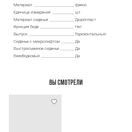
Материал
фаянс
Единица измерения
шт
Материал сиденья
Дюропласт
Функция биде
Нет
Выпуск
Горизонтальный
Сиденье с микролифтом
Да
Быстросъемное сиденье
Да
Безободковый
Да
Вы смотрели