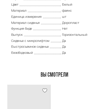
Цвет
Белый
Материал
фаянс
Единица измерения
шт
Материал сиденья
Дюропласт
Функция биде
Нет
Выпуск
Горизонтальный
Сиденье с микролифтом
Да
Быстросъемное сиденье
Да
Безободковый
Да
Вы смотрели