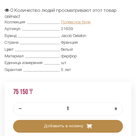
0
Количество людей просматривают этот товар
сейчас!
Коллекция
Подвесное биде
Артикул
21639
Бренд
Jacob Delafon
Страна
Франция
Цвет
белый
Материал
фарфор
Единица измерения
шт
Гарантия
5 лет
75 150 ₸
–
+
Добавить в козину