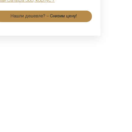
бай Батыра 58б, корпус 7
Нашли дешевле? –
Снизим цену!