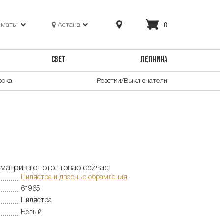
0
лматы
Астана
СВЕТ
ЛЕПНИНА
оска
Розетки/Выключатели
матривают этот товар сейчас!
Пилястра и дверные обрамления
61965
Пилястра
Белый