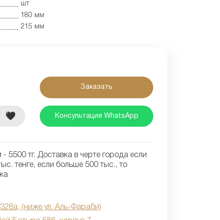
шт
180 мм
215 мм
Заказать
е
Консультация WhatsApp
- 5500 тг. Доставка в черте города если
ыс. тенге, если больше 500 тыс., то
ка
 328а, (ниже ул. Аль-Фараби)