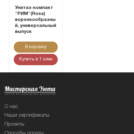
Унитаз-компакт
"РИМ"(Rosa)
воронкообразны
й, универсальный
выпуск
В корзину
Купить в 1 клик
О нас
Наши сертификаты
Проекты
Способы оплаты