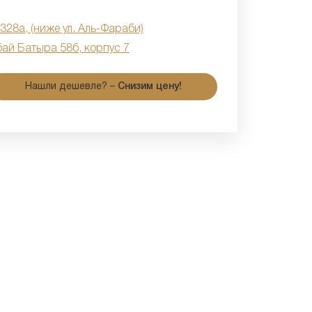
 328а, (ниже ул. Аль-Фараби)
бай Батыра 58б, корпус 7
Нашли дешевле? –
Снизим цену!