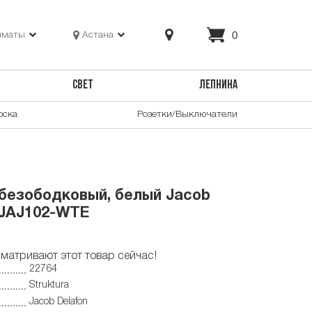
0
лматы
Астана
СВЕТ
ЛЕПНИНА
оска
Розетки/Выключатели
 безободковый, белый Jacob
 UJAJ102-WTE
матривают этот товар сейчас!
22764
Struktura
Jacob Delafon