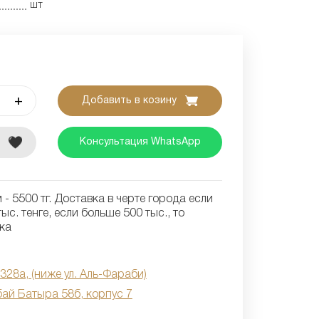
шт
+
Добавить в козину
е
Консультация WhatsApp
- 5500 тг. Доставка в черте города если
ыс. тенге, если больше 500 тыс., то
ка
 328а, (ниже ул. Аль-Фараби)
бай Батыра 58б, корпус 7