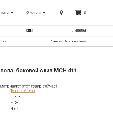
0
лматы
Астана
СВЕТ
ЛЕПНИНА
оска
Розетки/Выключатели
 пола, боковой слив MCH 411
матривают этот товар сейчас!
Точечный трап
22398
MCH
Чехия