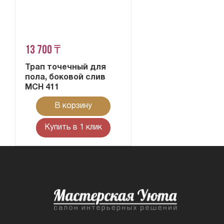
13 700 ₸
Трап точечный для
пола, боковой слив
MCH 411
В корзину
Купить в 1 клик