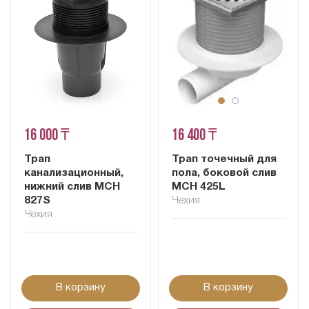
16 000 ₸
16 400 ₸
Трап
Трап точечный для
канализационный,
пола, боковой слив
нижний слив MCH
MCH 425L
827S
Чехия
Чехия
В корзину
В корзину