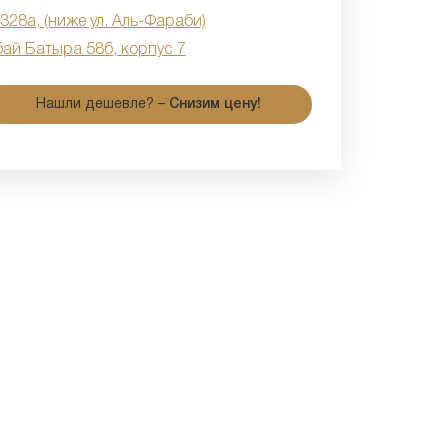
 328а, (ниже ул. Аль-Фараби)
бай Батыра 58б, корпус 7
Нашли дешевле? –
Снизим цену!