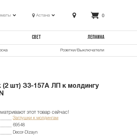
0
лматы
Астана
СВЕТ
ЛЕПНИНА
оска
Розетки/Выключатели
(2 шт) З3-157А ЛП к молдингу
N
матривают этот товар сейчас!
Заглушки к молдингам
69548
Decor-Dizayn