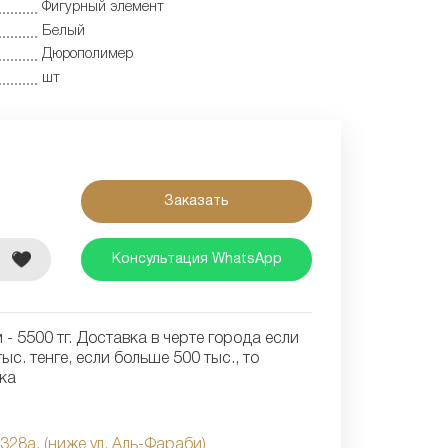
Фигурный элемент
Белый
Дюрополимер
шт
Заказать
е
Консультация WhatsApp
- 5500 тг. Доставка в черте города если
ыс. тенге, если больше 500 тыс., то
ка
 328а, (ниже ул. Аль-Фараби)