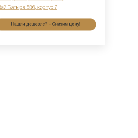
бай Батыра 58б, корпус 7
Нашли дешевле? –
Снизим цену!