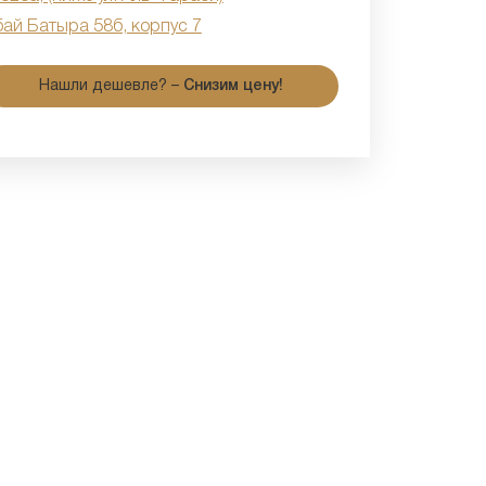
бай Батыра 58б, корпус 7
Нашли дешевле? –
Снизим цену!