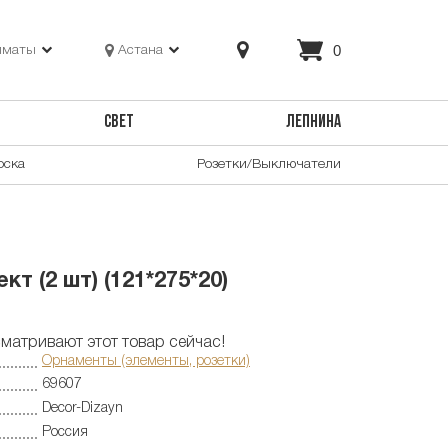
0
лматы
Астана
СВЕТ
ЛЕПНИНА
оска
Розетки/Выключатели
т (2 шт) (121*275*20)
матривают этот товар сейчас!
Орнаменты (элементы, розетки)
69607
Decor-Dizayn
Россия