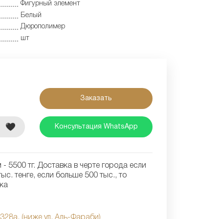
Фигурный элемент
Белый
Дюрополимер
шт
Заказать
е
Консультация WhatsApp
- 5500 тг. Доставка в черте города если
ыс. тенге, если больше 500 тыс., то
ка
 328а, (ниже ул. Аль-Фараби)