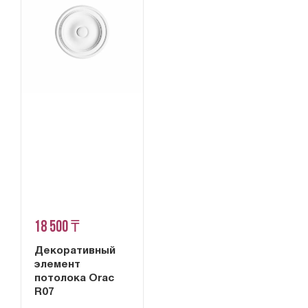
18 500 ₸
Декоративный
элемент
потолока Orac
R07