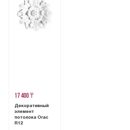
17 400 ₸
Декоративный
элемент
потолока Orac
R12