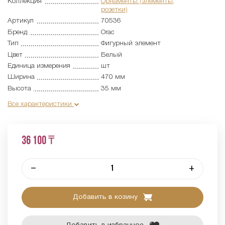
Коллекция
Орнаменты (элементы,
розетки)
Артикул
70536
Бренд
Orac
Тип
Фигурный элемент
Цвет
Белый
Единица измерения
шт
Ширина
470 мм
Высота
35 мм
Все характеристики
36 100 ₸
–
+
Добавить в козину