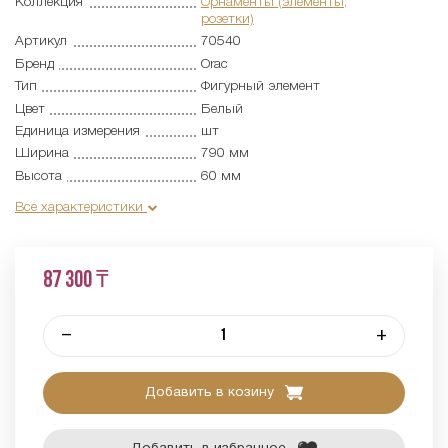
Коллекция
Орнаменты (элементы,
розетки)
Артикул
70540
Бренд
Orac
Тип
Фигурный элемент
Цвет
Белый
Единица измерения
шт
Ширина
790 мм
Высота
60 мм
Все характеристики
87 300 ₸
–
+
Добавить в козину