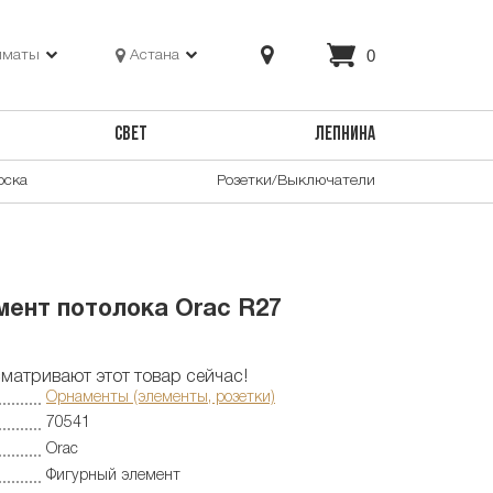
0
лматы
Астана
СВЕТ
ЛЕПНИНА
оска
Розетки/Выключатели
ент потолока Orac R27
матривают этот товар сейчас!
Орнаменты (элементы, розетки)
70541
Orac
Фигурный элемент