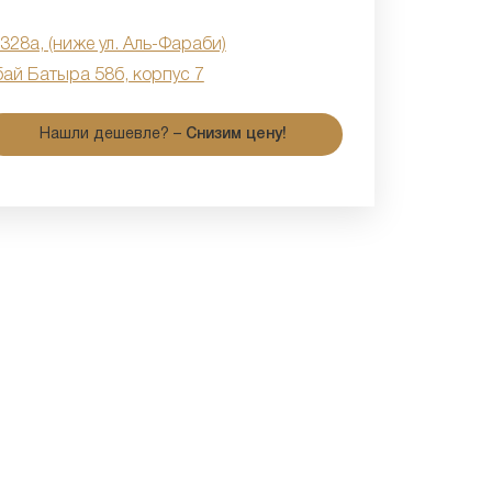
 328а, (ниже ул. Аль-Фараби)
бай Батыра 58б, корпус 7
Нашли дешевле? –
Снизим цену!