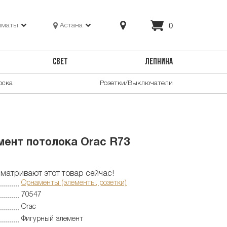
0
лматы
Астана
СВЕТ
ЛЕПНИНА
оска
Розетки/Выключатели
ент потолока Orac R73
матривают этот товар сейчас!
Орнаменты (элементы, розетки)
70547
Orac
Фигурный элемент