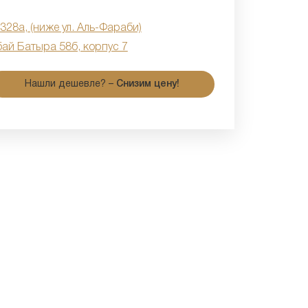
 328а, (ниже ул. Аль-Фараби)
бай Батыра 58б, корпус 7
Нашли дешевле? –
Снизим цену!