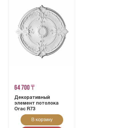
64 700 ₸
Декоративный
элемент потолока
Orac R73
В корзину