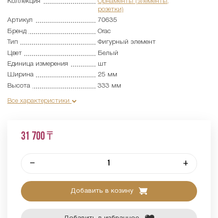
Коллекция
Орнаменты (элементы,
розетки)
Артикул
70635
Бренд
Orac
Тип
Фигурный элемент
Цвет
Белый
Единица измерения
шт
Ширина
25 мм
Высота
333 мм
Все характеристики
31 700 ₸
–
+
Добавить в козину