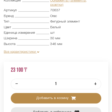
Коллекция
Орнаменты (элементы,
розетки)
Артикул
70637
Бренд
Orac
Тип
Фигурный элемент
Цвет
Белый
Единица измерения
шт
Ширина
30 мм
Высота
346 мм
Все характеристики
23 100 ₸
–
+
Добавить в козину