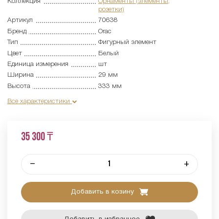
Коллекция
Орнаменты (элементы,
розетки)
Артикул
70638
Бренд
Orac
Тип
Фигурный элемент
Цвет
Белый
Единица измерения
шт
Ширина
29 мм
Высота
333 мм
Все характеристики
35 300 ₸
–
+
Добавить в козину