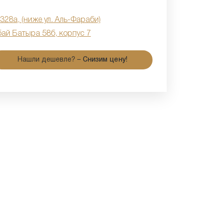
 328а, (ниже ул. Аль-Фараби)
бай Батыра 58б, корпус 7
Нашли дешевле? –
Снизим цену!