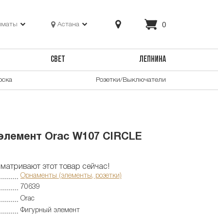
0
лматы
Астана
СВЕТ
ЛЕПНИНА
оска
Розетки/Выключатели
элемент Orac W107 CIRCLE
матривают этот товар сейчас!
Орнаменты (элементы, розетки)
70639
Orac
Фигурный элемент