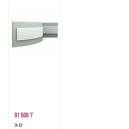
91 500 ₸
3-D