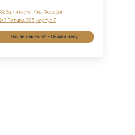
 328а, (ниже ул. Аль-Фараби)
бай Батыра 58б, корпус 7
Нашли дешевле? –
Снизим цену!