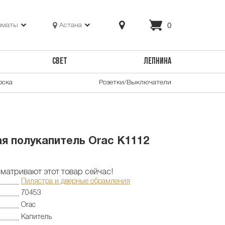
0
лматы
Астана
СВЕТ
ЛЕПНИНА
оска
Розетки/Выключатели
я полукапитель Orac K1112
матривают этот товар сейчас!
Пилястра и дверные обрамления
70453
Orac
Капитель