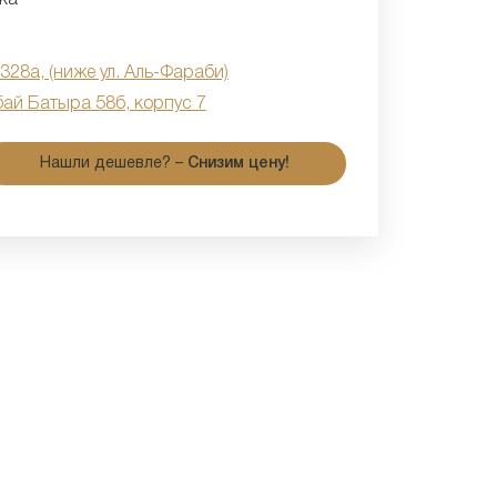
 328а, (ниже ул. Аль-Фараби)
бай Батыра 58б, корпус 7
Нашли дешевле? –
Снизим цену!