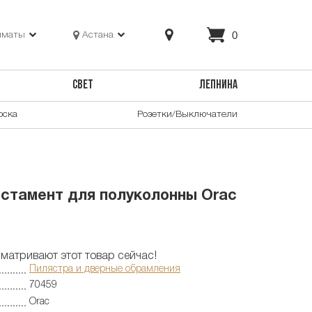
0
лматы
Астана
СВЕТ
ЛЕПНИНА
оска
Розетки/Выключатели
стамент для полуколонны Orac
матривают этот товар сейчас!
Пилястра и дверные обрамления
70459
Orac