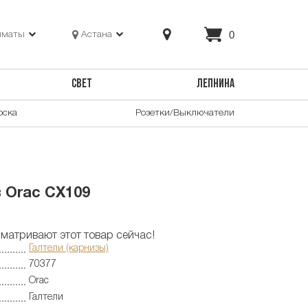
0
лматы
Астана
СВЕТ
ЛЕПНИНА
оска
Розетки/Выключатели
 Orac CX109
матривают этот товар сейчас!
Галтели (карнизы)
70377
Orac
Галтели