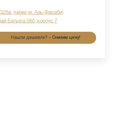
 328а, (ниже ул. Аль-Фараби)
бай Батыра 58б, корпус 7
Нашли дешевле? –
Снизим цену!