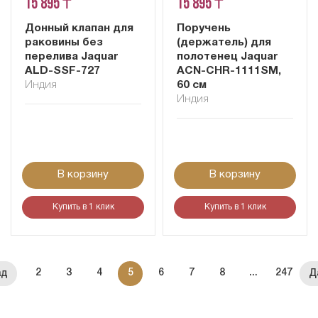
15 895 ₸
15 895 ₸
Донный клапан для
Поручень
раковины без
(держатель) для
перелива Jaquar
полотенец Jaquar
ALD-SSF-727
ACN-CHR-1111SM,
Индия
60 см
Индия
В корзину
В корзину
Купить в 1 клик
Купить в 1 клик
2
3
4
5
6
7
8
...
247