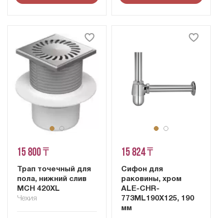
15 800 ₸
15 824 ₸
Трап точечный для
Сифон для
пола, нижний слив
раковины, хром
MCH 420XL
ALE-CHR-
Чехия
773ML190X125, 190
мм