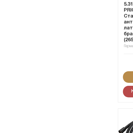
5.3
PRI
Ста
ант
лат
бра
(26
Герм