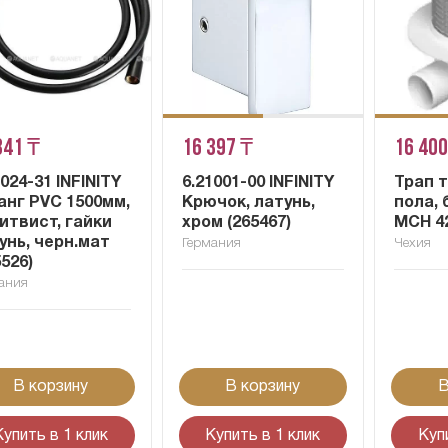
341 ₸
16 397 ₸
16 400
1024-31 INFINITY
6.21001-00 INFINITY
Трап 
нг PVC 1500мм,
Крючок, латунь,
пола, 
итвист, гайки
хром (265467)
MCH 4
унь, черн.мат
Германия
Чехия
5526)
ания
В корзину
В корзину
В
Купить в 1 клик
Купить в 1 клик
Куп