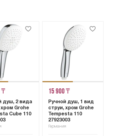
 ₸
15 900 ₸
 душ, 2 вида
Ручной душ, 1 вид
 хром Grohe
струи, хром Grohe
sta Cube 110
Tempesta 110
003
27923003
я
Германия