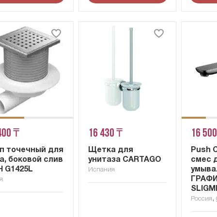
400 ₸
16 430 ₸
16 500
п точечный для
Щетка для
Push C
а, боковой слив
унитаза CARTAGO
смес 
 G1425L
умыва
Испания
ГРАФ
я
SLIGM
,
Россия