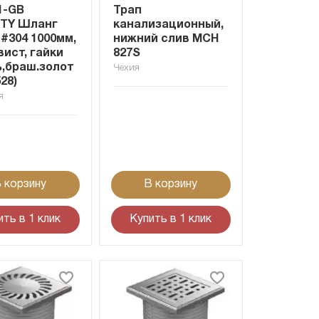
1-GB
Трап
ITY Шланг
канализационный,
#304 1000мм,
нижний слив MCH
ист, гайки
827S
ь,браш.золот
Чехия
528)
я
 корзину
В корзину
ить в 1 клик
Купить в 1 клик