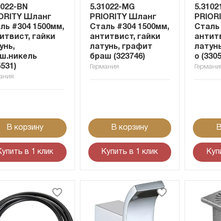
1022-BN
5.31022-MG
5.3102
ORITY Шланг
PRIORITY Шланг
PRIOR
ль #304 1500мм,
Сталь #304 1500мм,
Сталь 
итвист, гайки
антитвист, гайки
антитв
унь,
латунь, графит
латун
ш.никель
браш (323746)
о (330
5531)
Германия
Германи
ания
В корзину
В корзину
В
Купить в 1 клик
Купить в 1 клик
Куп