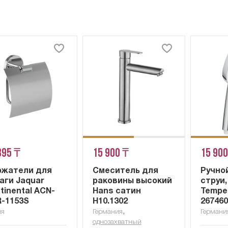
895 ₸
15 900 ₸
15 900
жатели для
Смеситель для
Ручной
аги Jaquar
раковины высокий
струи,
tinental ACN-
Hans сатин
Tempe
-1153S
H10.1302
26746
,
ия
Германия
Германи
однозахватный