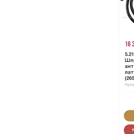
16 
5.2
Шла
ант
лат
(26
Герм