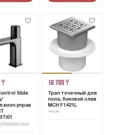
 ₸
16 700 ₸
ontrol Slide
Трап точечный для
д/
пола, боковой слив
л.кноп.управ
MCH F1421L
ИТ
Чехия
BTi01
Однозахватный