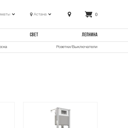
0
лматы
Астана
СВЕТ
ЛЕПНИНА
оска
Розетки/Выключатели