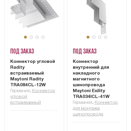
Под заказ
Под заказ
Коннектор угловой
Коннектор
Radity
внутренний для
встраиваемый
накладного
Maytoni Radity
магнитного
TRA084CL-12W
шинопровода
Германия
,
Коннектор
Maytoni Exility
угловой
TRA034ICL-41W
встраиваемый
Германия
,
Коннектор
для монтажа
шинопровода