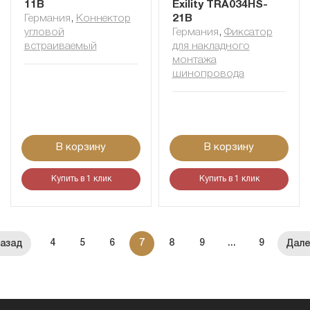
11B
Exility TRA034HS-
Германия
,
Коннектор
21B
угловой
Германия
,
Фиксатор
встраиваемый
для накладного
монтажа
шинопровода
В корзину
В корзину
Купить в 1 клик
Купить в 1 клик
4
5
6
7
8
9
...
9