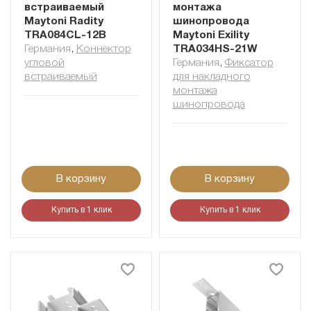
встраиваемый
монтажа
Maytoni Radity
шинопровода
TRA084CL-12B
Maytoni Exility
Германия
,
Коннектор
TRA034HS-21W
угловой
Германия
,
Фиксатор
встраиваемый
для накладного
монтажа
шинопровода
В корзину
В корзину
Купить в 1 клик
Купить в 1 клик