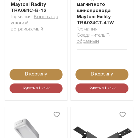
Maytoni Radity
магнитного
TRA084C-B-12
шинопровода
Германия
,
Коннектор
Maytoni Exility
угловой
TRA034CT-41W
встраиваемый
Германия
,
Соединитель Т-
образный
В корзину
В корзину
Купить в 1 клик
Купить в 1 клик