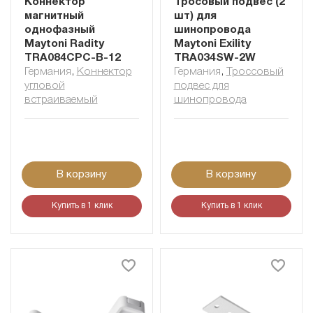
Коннектор
Тросовый подвес (2
магнитный
шт) для
однофазный
шинопровода
Maytoni Radity
Maytoni Exility
TRA084CPC-B-12
TRA034SW-2W
Германия
,
Коннектор
Германия
,
Троссовый
угловой
подвес для
встраиваемый
шинопровода
В корзину
В корзину
Купить в 1 клик
Купить в 1 клик